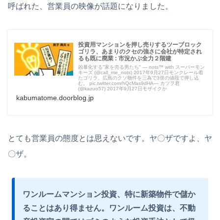
呼ばれた、営業員の映像が話題になりました。
投資用マンションを押し売りするツーブロック
ゴリラ、あまりのクセの強さに会社が特定され
るも既に廃業 : 市況かぶ全力２階建
凶暴化する"家を売る男たち" — nots™ with スーパーモン
キーズ (@call_me_nots) 2017年9月27日モンクレール着
たゴリラ、広島のクソ物件を三為で3倍の値段で押し込
む。 pic.twitter.com/hQcMas9dHA— カツヲ君
(@kazuo57) 2017年9月27日モザイクか
kabumatome.doorblog.jp
とても営業員の態度とは思えないです。ヤ〇ザですよ、ヤ
〇ザ。
ワンルームマンション投資、特に新築物件で儲か
ることはあり得ません。ワンルーム投資は、不動