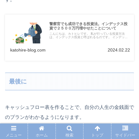
警察官でも成功できる投資法。インデックス投
資で２５００万円増やせたことについて
こんにちは、カトヒレです。 私が行っている投資方法
は、インデックス投資と呼ばれるものです。 インデッ...
katohire-blog.com
2024.02.22
最後に
キャッシュフロー表を作ることで、自分の人生の金銭面で
のプランがわかるようになります。
メニュー
ホーム
検索
トップ
サイドバー
警察官で、子供二人、４０００万円の住宅購入、妻は専業